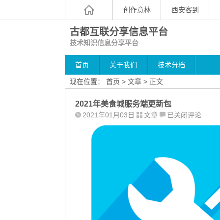
创作意林
西安客到
古都互联分享信息平台
技术知识信息分享平台
首页
关于我们
技术分档
现在位置：
首页
>
文章
> 正文
2021年美食城服务端更新包
2021
2021年01月03日
文章
已关闭评论
年
美
食
城
服
务
端
更
新