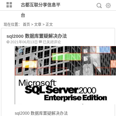
古都互联分享信息平
台
现在位置：
首页
>
文章
> 正文
sql2000 数据库置疑解决办法
sql2000
2021年06月13日
已关闭评论
数
据
库
置
疑
解
决
办
法
sql2000 数据库置疑解决办法