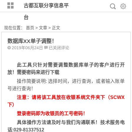
古都互联分享信息平
台
现在位置：
首页
>
文章
> 正文
数据库XX单子调整！
数
2019年06月24日
已关闭评论
据
库
此工具只针对需要调整数据库单子的客户进行开
XX
放！需要密码来进行下载
单
子
操作简要说明: 选择时间，进行查询，或者输入账单
调
号进行查询！
整！
注意：请将该工具放在收银系统文件夹下（SCWX
下）
登录密码即为收银员的工号密码！
具体操作方法请及时与我们沟通联系！技术服务电
话:029-81337512